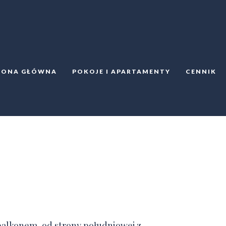
RONA GŁÓWNA
POKOJE I APARTAMENTY
CENNIK
alkonem, od strony południowej z